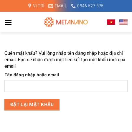
Chuyển
VỊ TRÍ
EMAIL
0946 527 375
đến
nội
dung
Quên mật khẩu? Vui lòng nhập tên đăng nhập hoặc địa chỉ
email. Bạn sẽ nhận được một liên kết tạo mật khẩu mới qua
email.
Tên đăng nhập hoặc email
ĐẶT LẠI MẬT KHẨU